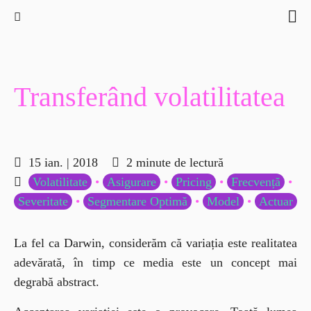
15 ian. | 2018
2 minute de lectură
Volatilitate
•
Asigurare
•
Pricing
•
Frecvență
•
Severitate
•
Segmentare Optimă
•
Model
•
Actuar
La fel ca Darwin, considerăm că variația este realitatea 
adevărată, în timp ce media este un concept mai 
degrabă abstract.