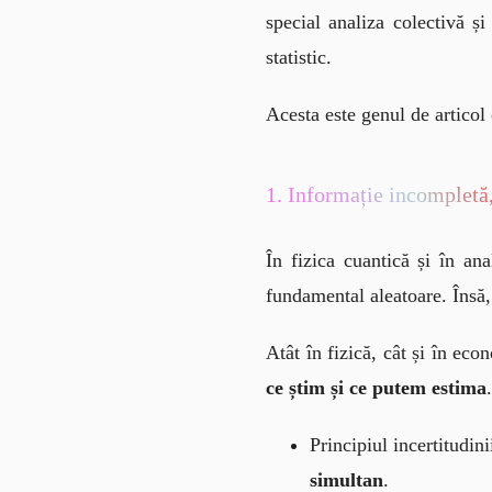
special analiza colectivă și
statistic.
Acesta este genul de articol 
1. Informație incompletă
În fizica cuantică și în ana
fundamental aleatoare. Însă, 
Atât în fizică, cât și în eco
ce știm și ce putem estima
.
Principiul incertitudin
simultan
.