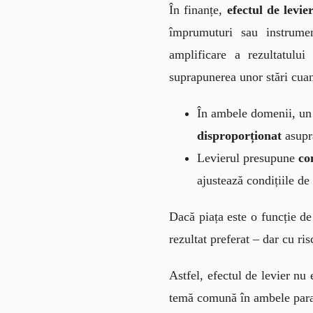
În finanțe, 
efectul de levie
împrumuturi sau instrument
amplificare a rezultatulu
suprapunerea unor stări cuan
În ambele domenii, u
disproporționat
asupra
Levierul presupune
co
ajustează condițiile de
Dacă piața este o funcție de
rezultat preferat – dar cu ris
Astfel, efectul de levier nu 
temă comună în ambele par