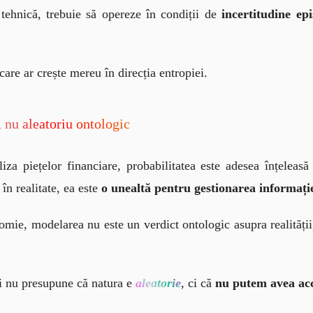
 tehnică, trebuie să opereze în condiții de 
incertitudine ep
care ar crește mereu în direcția entropiei.
, nu aleatoriu ontologic
liza piețelor financiare, probabilitatea este adesea înțeleasă
în realitate, ea este 
o unealtă pentru gestionarea informați
nomie, modelarea nu este un verdict ontologic asupra realității
ii nu presupune că natura e
aleatorie
, ci că
nu putem avea acce