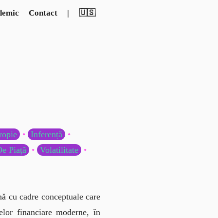
demic
Contact
|
🇺🇸
ropie
•
Inferență
•
De Piață
•
Volatilitate
•
ană cu cadre conceptuale care 
lor financiare moderne, în 