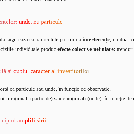
telor: unde, nu particule
ulă sugerează că particulele pot forma
interferențe
, nu doar c
eciziile individuale produc
efecte colective neliniare
: trendur
lă și dublul caracter al investitorilor
rtă ca particule sau unde, în funcție de observație.
 pot fi raționali (particule) sau emoționali (unde), în funcție de 
incipiul amplificării