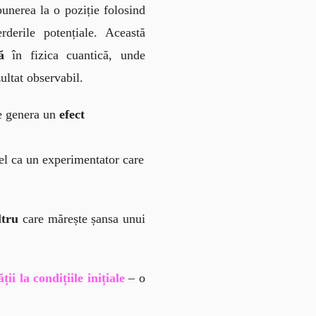
punerea la o poziție folosind 
derile potențiale. Această 
ă
 în fizica cuantică, unde 
ultat observabil.
e genera un
efect
el ca un experimentator care
ltru
 care mărește șansa unui 
ății la condițiile inițiale
 – o 