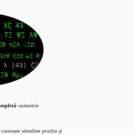
ompletă
–asimetrie
 cunoaște simultan poziția și 