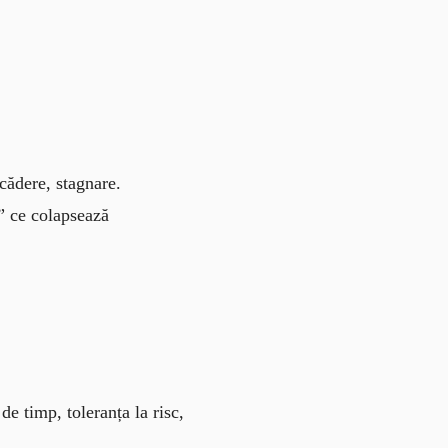
scădere, stagnare.
i” ce colapsează
de timp, toleranța la risc,