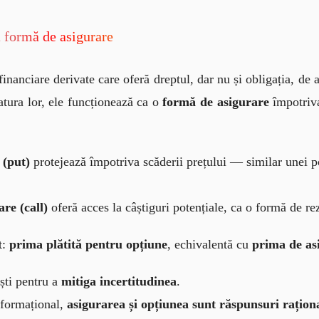
a formă de asigurare
financiare derivate care oferă dreptul, dar nu și obligația, de
natura lor, ele funcționează ca o 
formă de asigurare
 împotriv
 (put)
protejează împotriva scăderii prețului — similar unei p
re (call)
oferă acces la câștiguri potențiale, ca o formă de re
: 
prima plătită pentru opțiune
, echivalentă cu 
prima de as
ști pentru a
mitiga incertitudinea
.
nformațional,
asigurarea și opțiunea sunt răspunsuri raționa