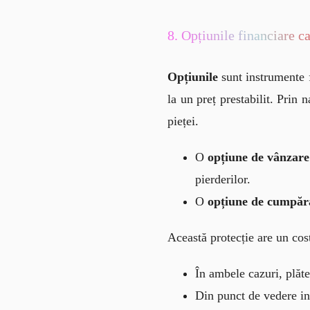
8. Opțiunile financiare c
Opțiunile
 sunt instrumente 
la un preț prestabilit. Prin 
pieței.
O
opțiune de vânzare
pierderilor.
O
opțiune de cumpăra
Această protecție are un cost
În ambele cazuri, plăte
Din punct de vedere i