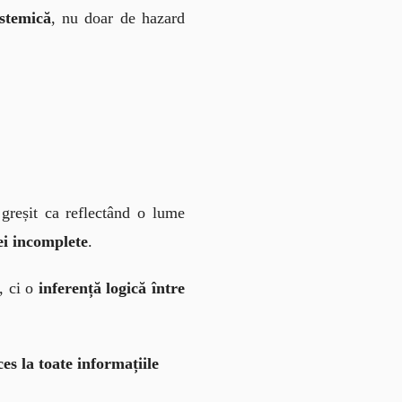
istemică
, nu doar de hazard 
 greșit ca reflectând o lume 
ei incomplete
.
, ci o 
inferență logică între 
s la toate informațiile