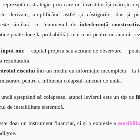
r
 reprezintă o strategie prin care un investitor își mărește ex
e derivate, amplificând astfel și câștigurile, dar și pier
i este similară cu fenomenul de 
interferență constructiv
tice poate duce la probabilități mai mari pentru un anumit rez
n
input mic
— capital propriu sau acțiune de observare— poat
 rezultatului.
ntrolul riscului
într-un mediu cu informație incompletă – la f
 măsurare pentru a influența colapsul funcției de undă.
 undă așteptând să colapseze, atunci levierul este un tip de 
fi
cul de instabilitate sistemică.
este doar un instrument financiar, ci și o expresie a 
sensibilit
adigme.