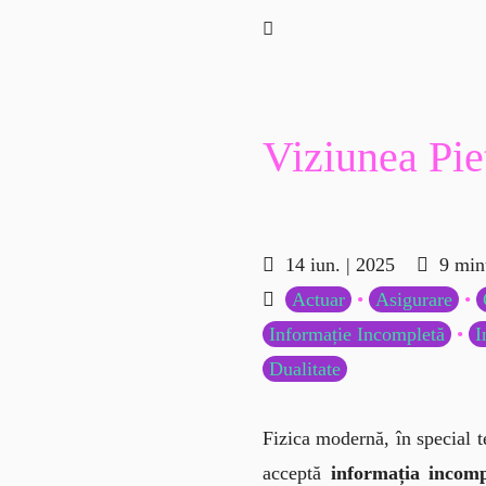
14 iun. | 2025
9 minu
Actuar
•
Asigurare
•
Informație Incompletă
•
I
Dualitate
Fizica modernă, în special te
acceptă 
informația incomp