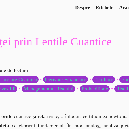
Despre
Etichete
Aca
te de lectură
Corelare Cuantică
•
Derivate Financiare
•
Echilibre
•
Ent
nvestiții
•
Managementul Riscului
•
Probabilitate
•
Risc 
oriile cuantice și relativiste, a înlocuit certitudinea newtoni
letă
 ca element fundamental. În mod analog, analiza piețe