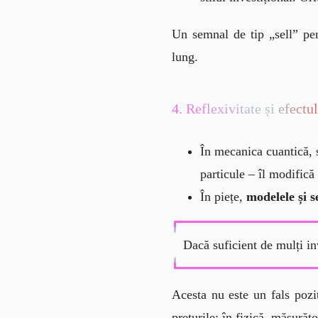
Un semnal de tip „sell” pen
lung.
4. Reflexivitate și efect
În mecanica cuantică, 
particule – îl modifică 
În piețe,
modelele și s
Dacă suficient de mulți in
Acesta nu este un fals pozit
prețurile; în fizică, măsurăt