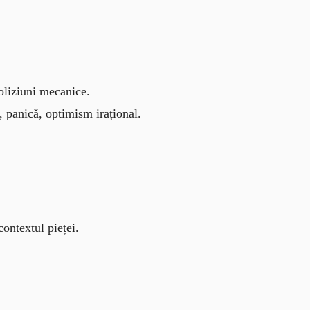
oliziuni mecanice.
i, panică, optimism irațional.
contextul pieței.