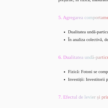
5. Agregarea comportamen
Dualitatea undă-partic
În analiza colectivă, d
6. Dualitatea undă-particu
Fizică: Fotoni se compo
Investiții: Investitorii
7. Efectul de levier și pr