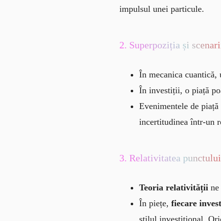
impulsul unei particule.
2. Superpoziția și scenari
În mecanica cuantică, 
În investiții, o piață 
Evenimentele de piață (
incertitudinea într-un r
3. Relativitatea punctulu
Teoria relativității
ne 
În piețe,
fiecare inves
stilul investițional. Or