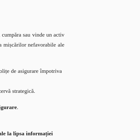
 a cumpăra sau vinde un activ 
a mișcărilor nefavorabile ale 
olițe de asigurare împotriva
zervă strategică.
igurare
.
le la lipsa informației