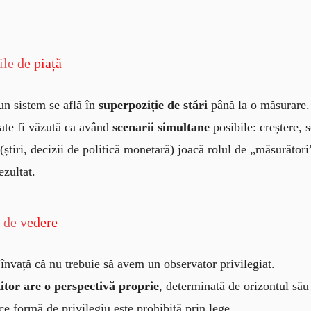
ile de piață
un sistem se află în
superpoziție de stări
până la o măsurare.
poate fi văzută ca având
scenarii simultane
posibile: creștere, 
știri, decizii de politică monetară) joacă rolul de „măsurător
ezultat.
i de vedere
învață că nu trebuie să avem un observator privilegiat.
titor are o perspectivă proprie
, determinată de orizontul său 
ice formă de privilegiu este prohibită prin lege.