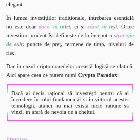
elegant.
În lumea investițiilor tradiționale, întrebarea esențială 
nu este doar 
dacă să intri
, ci și 
când să ieși
. Orice 
investitor prudent își definește de la început o 
strategie 
de exit
: puncte de preț, termene de timp, niveluri de 
risc.
Dar în cazul criptomonedelor această logică se clatină. 
Aici apare ceea ce putem numi 
Crypto Paradox
:
Dacă ai decis rațional să investești pentru că ai 
încredere în rolul fundamental și în viitorul acestei 
tehnologii, atunci nu mai există nicio rațiune să 
vinzi, în afară de nevoia de a cheltui.
Premise