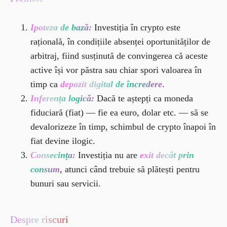
Ipoteza de bază:
Investiția în crypto este
rațională, în condițiile absenței oportunităților de
arbitraj, fiind susținută de convingerea că aceste
active își vor păstra sau chiar spori valoarea în
timp ca
depozit digital de încredere
.
Inferența logică:
Dacă te aștepți ca moneda
fiduciară (fiat) — fie ea euro, dolar etc. — să se
devalorizeze în timp, schimbul de crypto înapoi în
fiat devine ilogic.
Consecința:
Investiția nu are
exit decât prin
consum
, atunci când trebuie să plătești pentru
bunuri sau servicii.
Despre riscuri