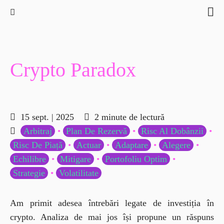
15 sept. | 2025
2 minute de lectură
Arbitraj
•
Plan De Rezervă
•
Risc Al Dobânzii
•
Risc De Piață
•
Actuar
•
Adaptare
•
Alegere
•
Echilibre
•
Mitigare
•
Portofoliu Optim
•
Strategie
•
Volatilitate
Am primit adesea întrebări legate de investiția în 
crypto. Analiza de mai jos își propune un răspuns 